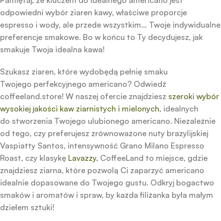
Pamiętaj, że kluczem do idealnego americano jest
odpowiedni wybór ziaren kawy, właściwe proporcje
espresso i wody, ale przede wszystkim… Twoje indywidualne
preferencje smakowe. Bo w końcu to Ty decydujesz, jak
smakuje Twoja idealna kawa!
Szukasz ziaren, które wydobędą pełnię smaku
Twojego perfekcyjnego americano? Odwiedź
coffeeland.store! W naszej ofercie znajdziesz
szeroki wybór
wysokiej jakości kaw ziarnistych i mielonych
, idealnych
do stworzenia Twojego ulubionego americano. Niezależnie
od tego, czy preferujesz zrównoważone nuty brazylijskiej
Vaspiatty Santos, intensywność Grano Milano Espresso
Roast, czy klasykę
Lavazzy
, CoffeeLand to miejsce, gdzie
znajdziesz ziarna, które pozwolą Ci zaparzyć americano
idealnie dopasowane do Twojego gustu. Odkryj bogactwo
smaków i aromatów i spraw, by każda filiżanka była małym
dziełem sztuki!