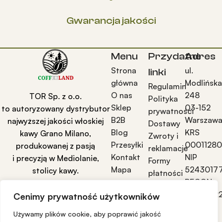
Gwarancja jakości
Menu
Przydatne
Adres
Strona
ul.
linki
główna
Modlińsk
Regulamin
O nas
248
TOR Sp. z o.o.
Polityka
Sklep
03-152
to autoryzowany dystrybutor
prywatności
B2B
Warszaw
najwyższej jakości włoskiej
Dostawy
Blog
KRS
kawy Grano Milano,
Zwroty i
Przesyłki
0001128
produkowanej z pasją
reklamacje
Kontakt
NIP
i precyzją w Mediolanie,
Formy
Mapa
5243017
stolicy kawy.
płatności
strony
REGON
Moje
52968522
Cenimy prywatność użytkowników
konto
Używamy plików cookie, aby poprawić jakość