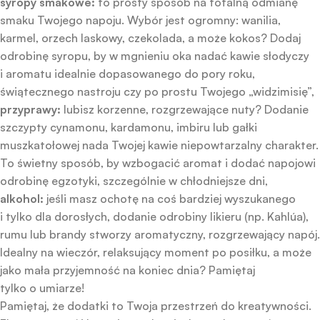
syropy smakowe:
to prosty sposób na totalną odmianę
smaku Twojego napoju. Wybór jest ogromny: wanilia,
karmel, orzech laskowy, czekolada, a może kokos? Dodaj
odrobinę syropu, by w mgnieniu oka nadać kawie słodyczy
i aromatu idealnie dopasowanego do pory roku,
świątecznego nastroju czy po prostu Twojego „widzimisię”,
przyprawy:
lubisz korzenne, rozgrzewające nuty? Dodanie
szczypty cynamonu, kardamonu, imbiru lub gałki
muszkatołowej nada Twojej kawie niepowtarzalny charakter.
To świetny sposób, by wzbogacić aromat i dodać napojowi
odrobinę egzotyki, szczególnie w chłodniejsze dni,
alkohol:
jeśli masz ochotę na coś bardziej wyszukanego
i tylko dla dorosłych, dodanie odrobiny likieru (np. Kahlúa),
rumu lub brandy stworzy aromatyczny, rozgrzewający napój.
Idealny na wieczór, relaksujący moment po posiłku, a może
jako mała przyjemność na koniec dnia? Pamiętaj
tylko o umiarze!
Pamiętaj, że dodatki to Twoja przestrzeń do kreatywności.