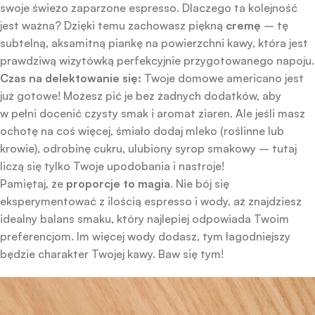
swoje świeżo zaparzone espresso. Dlaczego ta kolejność
jest ważna? Dzięki temu zachowasz piękną
cremę
– tę
subtelną, aksamitną piankę na powierzchni kawy, która jest
prawdziwą wizytówką perfekcyjnie przygotowanego napoju.
Czas na delektowanie się:
Twoje domowe americano jest
już gotowe! Możesz pić je bez żadnych dodatków, aby
w pełni docenić czysty smak i aromat ziaren. Ale jeśli masz
ochotę na coś więcej, śmiało dodaj mleko (roślinne lub
krowie), odrobinę cukru, ulubiony syrop smakowy – tutaj
liczą się tylko Twoje upodobania i nastroje!
Pamiętaj, że
proporcje to magia
. Nie bój się
eksperymentować z ilością espresso i wody, aż znajdziesz
idealny balans smaku, który najlepiej odpowiada Twoim
preferencjom. Im więcej wody dodasz, tym łagodniejszy
będzie charakter Twojej kawy. Baw się tym!