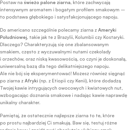
Postaw na
świeżo palone ziarna
, które zachwycają
intensywnym aromatem i bogatym profilem smakowym –
to podstawa głębokiego i satysfakcjonującego napoju.
Do americano szczególnie polecamy ziarna z
Ameryki
Południowej
, takie jak te z Brazylii, Kolumbii czy Kostaryki.
Dlaczego? Charakteryzują się one zbalansowanym
smakiem, często z wyczuwalnymi nutami czekolady
i orzechów, oraz niską kwasowością, co czyni je doskonałą,
uniwersalną bazą dla tego delikatniejszego napoju.
Ale nie bój się eksperymentować! Możesz również sięgnąć
po ziarna z
Afryki
(np. z Etiopii czy Kenii), które dodadzą
Twojej kawie intrygujących owocowych i kwiatowych nut,
wzbogacając doznania smakowe i nadając kawie naprawdę
unikalny charakter.
Pamiętaj, że ostatecznie najlepsze ziarna to te, które
po prostu najbardziej Ci smakują. Baw się, testuj różne