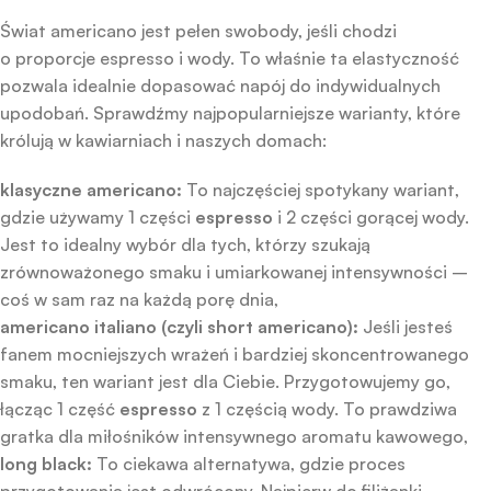
Świat americano jest pełen swobody, jeśli chodzi
o proporcje espresso i wody. To właśnie ta elastyczność
pozwala idealnie dopasować napój do indywidualnych
upodobań. Sprawdźmy najpopularniejsze warianty, które
królują w kawiarniach i naszych domach:
klasyczne americano:
To najczęściej spotykany wariant,
gdzie używamy 1 części
espresso
i 2 części gorącej wody.
Jest to idealny wybór dla tych, którzy szukają
zrównoważonego smaku i umiarkowanej intensywności –
coś w sam raz na każdą porę dnia,
americano italiano (czyli short americano):
Jeśli jesteś
fanem mocniejszych wrażeń i bardziej skoncentrowanego
smaku, ten wariant jest dla Ciebie. Przygotowujemy go,
łącząc 1 część
espresso
z 1 częścią wody. To prawdziwa
gratka dla miłośników intensywnego aromatu kawowego,
long black:
To ciekawa alternatywa, gdzie proces